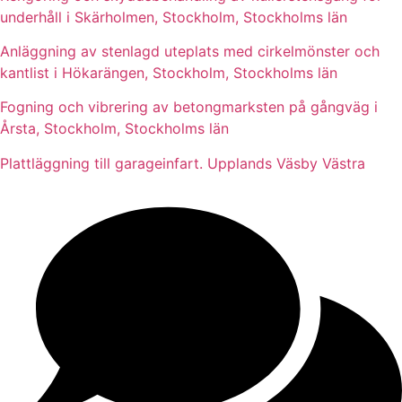
underhåll i Skärholmen, Stockholm, Stockholms län
Anläggning av stenlagd uteplats med cirkelmönster och
kantlist i Hökarängen, Stockholm, Stockholms län
Fogning och vibrering av betongmarksten på gångväg i
Årsta, Stockholm, Stockholms län
Plattläggning till garageinfart. Upplands Väsby Västra